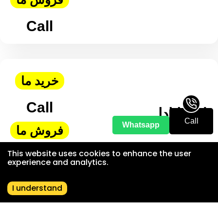
Call
خرید ما
Call
دلار کانادا
Call
Whatsapp
فروش ما
This website uses cookies to enhance the user
Call
experience and analytics.
I understand